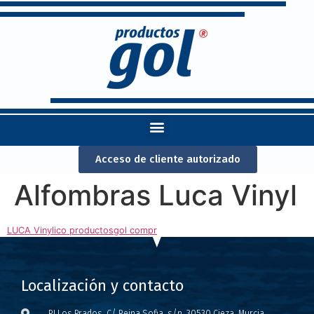
Acceso de cliente autorizado
Alfombras Luca Vinyl
LUCA Vinylico productosgol compr
Localización y contacto
P.I Los Prados, C/ Reina Sofia, s/n, 30530 Cieza, Murcia