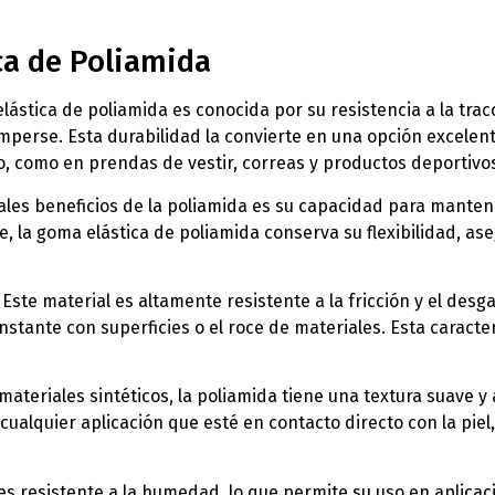
ca de Poliamida
elástica de poliamida es conocida por su resistencia a la trac
mperse. Esta durabilidad la convierte en una opción excele
o, como en prendas de vestir, correas y productos deportivo
pales beneficios de la poliamida es su capacidad para mantene
te, la goma elástica de poliamida conserva su flexibilidad, a
: Este material es altamente resistente a la fricción y el desga
stante con superficies o el roce de materiales. Esta caracter
 materiales sintéticos, la poliamida tiene una textura suave y 
y cualquier aplicación que esté en contacto directo con la pi
 es resistente a la humedad, lo que permite su uso en aplica