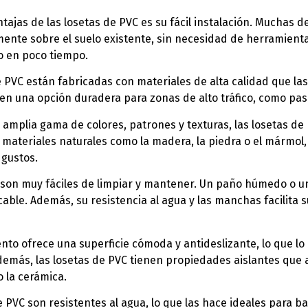
tajas de las losetas de PVC es su fácil instalación. Muchas d
ente sobre el suelo existente, sin necesidad de herramienta
io en poco tiempo.
e PVC están fabricadas con materiales de alta calidad que la
 en una opción duradera para zonas de alto tráfico, como pasi
 amplia gama de colores, patrones y texturas, las losetas de 
materiales naturales como la madera, la piedra o el mármol,
 gustos.
C son muy fáciles de limpiar y mantener. Un paño húmedo o un
ble. Además, su resistencia al agua y las manchas facilita 
ento ofrece una superficie cómoda y antideslizante, lo que 
más, las losetas de PVC tienen propiedades aislantes que 
 la cerámica.
de PVC son resistentes al agua, lo que las hace ideales para b