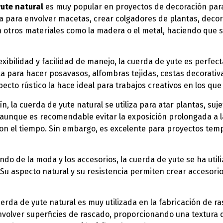
ute natural
es muy popular en proyectos de decoración para
la para envolver macetas, crear colgadores de plantas, decor
otros materiales como la madera o el metal, haciendo que se
flexibilidad y facilidad de manejo, la cuerda de yute es perf
la para hacer posavasos, alfombras tejidas, cestas decorativ
pecto rústico la hace ideal para trabajos creativos en los qu
dín, la cuerda de yute natural se utiliza para atar plantas, su
s, aunque es recomendable evitar la exposición prolongada a 
on el tiempo. Sin embargo, es excelente para proyectos temp
undo de la moda y los accesorios, la cuerda de yute se ha util
 Su aspecto natural y su resistencia permiten crear accesor
uerda de yute natural es muy utilizada en la fabricación de ra
envolver superficies de rascado, proporcionando una textura 